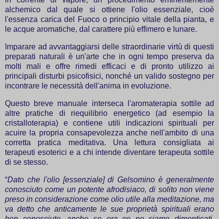
alchemico dal quale si ottiene l'olio essenziale, cioè
l'essenza carica del Fuoco o principio vitale della pianta, e
le acque aromatiche, dal carattere più effimero e lunare.
Imparare ad avvantaggiarsi delle straordinarie virtù di questi
preparati naturali è un'arte che in ogni tempo preserva da
molti mali e offre rimedi efficaci e di pronto utilizzo ai
principali disturbi psicofisici, nonché un valido sostegno per
incontrare le necessità dell'anima in evoluzione.
Questo breve manuale interseca l'aromaterapia sottile ad
altre pratiche di riequilibrio energetico (ad esempio la
cristalloterapia) e contiene utili indicazioni spirituali per
acuire la propria consapevolezza anche nell'ambito di una
corretta pratica meditativa. Una lettura consigliata ai
terapeuti esoterici e a chi intende diventare terapeuta sottile
di se stesso.
“
Dato che l'olio [essenziale] di Gelsomino è generalmente
conosciuto come un potente afrodisiaco, di solito non viene
preso in considerazione come olio utile alla meditazione, ma
va detto che anticamente le sue proprietà spirituali erano
ben conosciute, anche se ora ce ne siamo dimenticati.