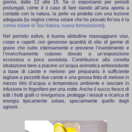
giorno, dalle 12 alle 15. Se ci esponiamo per periodi
prolungati, come è il caso di fare stando all’aria aperta a
contatto con la natura, la pelle va protetta con una lozione
adeguata (la miglior crema solare che ho provato fin’ora è la
crema solare di Tea Natura, nuova formulazione
).
Nel periodo estivo, è buona abitudine massaggiarsi viso,
corpo e capelli con generose quantità di olio di germe di
grano che nutre intensamente e previene l’inaridimento e
l’invecchiamento cutaneo dovuto a un’esposizione
eccessiva o poco avveduta. Contribuisce alla corretta
idratazione bere a piacere un’acqua aromatica antiossidante
a base di carote e melone: per prepararla è sufficiente
tagliare a pezzetti due carote e una grossa fetta di melone in
mezzo litro d’acqua a temperatura ambiente e lasciare in
infusione in frigorifero per una notte. Anche il succo fresco di
tutti i frutti gialli ci rinvigorisce, protegge i tessuti e ricarica di
energia tipicamente solare, specialmente quello degli
agrumi.