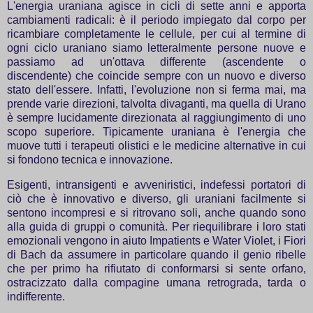
L'energia uraniana agisce in cicli di sette anni e apporta
cambiamenti radicali: è il periodo impiegato dal corpo per
ricambiare completamente le cellule, per cui al termine di
ogni ciclo uraniano siamo letteralmente persone nuove e
passiamo ad un'ottava differente (ascendente o
discendente) che coincide sempre con un nuovo e diverso
stato dell'essere. Infatti, l'evoluzione non si ferma mai, ma
prende varie direzioni, talvolta divaganti, ma quella di Urano
è sempre lucidamente direzionata al raggiungimento di uno
scopo superiore. Tipicamente uraniana è l'energia che
muove tutti i terapeuti olistici e le medicine alternative in cui
si fondono tecnica e innovazione.
Esigenti, intransigenti e avveniristici, indefessi portatori di
ciò che è innovativo e diverso, gli uraniani facilmente si
sentono incompresi e si ritrovano soli, anche quando sono
alla guida di gruppi o comunità. Per riequilibrare i loro stati
emozionali vengono in aiuto Impatients e Water Violet, i Fiori
di Bach da assumere in particolare quando il genio ribelle
che per primo ha rifiutato di conformarsi si sente orfano,
ostracizzato dalla compagine umana retrograda, tarda o
indifferente.