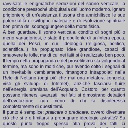
ravvisare le enigmatiche seduzioni del sonno verticale, la
condizione pressoché ubiquitaria dell'uomo moderno, ignaro
prigioniero di un'esistenza illusoria che annichilisce le sue
potenzialità di sviluppo materiale e di evoluzione spirituale
ben prima del sopraggiungere della morte fisica.
A ben guardare, il sonno verticale, condito di sogni più o
meno vanagloriosi, è stato il propellente di un'intera epoca,
quella dei Pesci, in cui l'ideologia (religiosa, politica,
scientifica...) ha propugnato idee grandiose, capaci di
smuovere le folle, ma di cui nei fatti si è realizzato ben poco.
Il tempo della propaganda e del proselitismo sta volgendo al
termine, ma sono in molti che, pur avendo colto i segnali di
un inevitabile cambiamento, rimangono intrappolati nella
Rete di Nettuno (oggi più che mai una metafora concreta,
visti gli sviluppi di Internet), anziché lasciarsi fluire
nell'energia uraniana dell'Acquario. Costoro, per quanto
possano ritenersi avanzati, nei fatti si dimostrano detrattori
dell'evoluzione, non meno di chi si disinteressa
completamente di questi temi.
Il punto è semplice:
praticare o predicare
, ovvero diventare
ciò che si è o limitarsi a propugnare ideologie astratte? Su
questo punto troppo spesso alla prova dei fatti ci