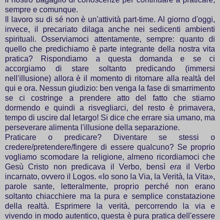
sempre e comunque.
Il lavoro su di sé non è un'attività part-time. Al giorno d'oggi,
invece, il precariato dilaga anche nei sedicenti ambienti
spirituali. Osserviamoci attentamente, sempre: quanto di
quello che predichiamo è parte integrante della nostra vita
pratica? Rispondiamo a questa domanda e se ci
accorgiamo di stare soltanto predicando (immersi
nell'illusione) allora è il momento di ritornare alla realtà del
qui e ora. Nessun giudizio: ben venga la fase di smarrimento
se ci costringe a prendere atto del fatto che stiamo
dormendo e quindi a risvegliarci, del resto è primavera,
tempo di uscire dal letargo! Si dice che errare sia umano, ma
perseverare alimenta l'illusione della separazione.
Praticare o predicare? Diventare se stessi o
credere/pretendere/fingere di essere qualcuno? Se proprio
vogliamo scomodare la religione, almeno ricordiamoci che
Gesù Cristo non predicava il Verbo, bensì
era
il Verbo
incarnato, ovvero il Logos. «Io sono la Via, la Verità, la Vita»,
parole sante, letteralmente, proprio perché non erano
soltanto chiacchiere ma la pura e semplice constatazione
della realtà. Esprimere la verità, percorrendo la via e
vivendo in modo autentico, questa è pura pratica dell'essere