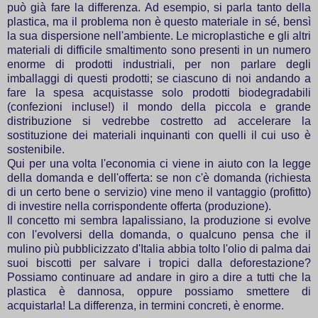
può già fare la differenza. Ad esempio, si parla tanto della
plastica, ma il problema non è questo materiale in sé, bensì
la sua dispersione nell'ambiente. Le microplastiche e gli altri
materiali di difficile smaltimento sono presenti in un numero
enorme di prodotti industriali, per non parlare degli
imballaggi di questi prodotti; se ciascuno di noi andando a
fare la spesa acquistasse solo prodotti biodegradabili
(confezioni incluse!) il mondo della piccola e grande
distribuzione si vedrebbe costretto ad accelerare la
sostituzione dei materiali inquinanti con quelli il cui uso è
sostenibile.
Qui per una volta l'economia ci viene in aiuto con la legge
della domanda e dell'offerta: se non c'è domanda (richiesta
di un certo bene o servizio) vine meno il vantaggio (profitto)
di investire nella corrispondente offerta (produzione).
Il concetto mi sembra lapalissiano, la produzione si evolve
con l'evolversi della domanda, o qualcuno pensa che il
mulino più pubblicizzato d'Italia abbia tolto l'olio di palma dai
suoi biscotti per salvare i tropici dalla deforestazione?
Possiamo continuare ad andare in giro a dire a tutti che la
plastica è dannosa, oppure possiamo smettere di
acquistarla! La differenza, in termini concreti, è enorme.