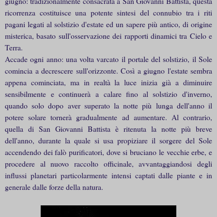
giugno: tradizionalmente consacrata a San Giovanni Battista, questa
ricorrenza costituisce una potente sintesi del connubio tra i riti
pagani legati al solstizio d'estate ed un sapere più antico, di origine
misterica, basato sull'osservazione dei rapporti dinamici tra Cielo e
Terra.
Accade ogni anno: una volta varcato il portale del solstizio, il Sole
comincia a decrescere sull'orizzonte. Così a giugno l'estate sembra
appena cominciata, ma in realtà la luce inizia già a diminuire
sensibilmente e continuerà a calare fino al solstizio d'inverno,
quando solo dopo aver superato la notte più lunga dell'anno il
potere solare tornerà gradualmente ad aumentare. Al contrario,
quella di San Giovanni Battista è ritenuta la notte più breve
dell'anno, durante la quale si usa propiziare il sorgere del Sole
accendendo dei falò purificatori, dove si bruciano le vecchie erbe, e
procedere al nuovo raccolto officinale, avvantaggiandosi degli
influssi planetari particolarmente intensi captati dalle piante e in
generale dalle forze della natura.