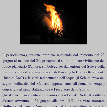
Il periodo maggiormente propizio si estende dal tramonto del 23
giugno al mattino del 24, protagonisti sono il potere vivificante del
fuoco planetario (l'amore, simboleggiato dall'unione del Sole e della
Luna), posto sotto la supervisione dell'arcangelo Uriel (letteralmente
“luce di Dio”) e le virtù terapeutiche dell'acqua (il Sole si trova nel
segno zodiacale del Cancro, appartenente all'elemento Acqua)
consacrata al santo Battezzatore o Precursore dello Spirito.
Quest'anno il momento di massimo splendore del Sole, il solstizio
d'estate avvenuto il 21 giugno alle ore 12.51, ha visto trionfare
l'influsso del pianeta Venere, attivo nel far risplendere la Luce in