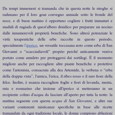
Da tempi immemori si tramanda che in questa notte le streghe si
radunano per il loro gran convegno annuale sotto le fronde del
noce, e di buon mattino è opportuno cogliere i frutti immaturi e
madidi di rugiada di quest'albero druidico per preparare un nocino
dalle innumerevoli proprietà benefiche. Sono altresì potenziate le
virtù terapeutiche delle erbe raccolte in questo periodo,
specialmente
l'
iperico
, un versatile toccasana noto come erba di San
Giovanni o “scacciadiavoli” proprio perché anticamente veniva
portato come amuleto per proteggersi dai sortilegi. È il momento
migliore anche per raccogliere altre piante benefiche e protettive
come l'artemisia, consacrata alla dea Artemide, la verbena o “erba
della doppia vista”, l'arnica, l'erica, il ribes rosso e il raro fiore della
felce. Inoltre, è usanza raccogliere foglie e fiori di lavanda, menta,
ruta e rosmarino che insieme all'iperico si metteranno in un
recipiente colmo d'acqua da lasciare all'aperto per tutta la notte: la
mattina seguente con questa
acqua di San Giovanni
, e altre sue
varianti contenenti misticanze specifiche in base alle ricette
tramandate da ogni tradizione locale, le donne compiono abluzioni