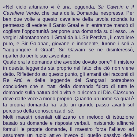
«Nel ciclo arturiano vi è una leggenda,
Sir Gawain e il
Cavaliere Verde
, che parla della Domanda Inespressa. Per
ben due volte a questo cavaliere della tavola rotonda fu
permesso di vedere il Santo Graal e in entrambe mancò di
cogliere l’opportunità per porre una domanda su di esso. Le
vergini allontanarono il Graal da lui. Sir Percival, il cavaliere
puro, e Sir Galahad, giovane e innocente, furono i soli a
“raggiungere il Graal”. Sir Gawain se ne disinteressò,
ripartendo per le sue avventure.
Quale era la domanda che avrebbe dovuto porre? Il mistero
in questa leggenda sta proprio nel fatto che ciò non viene
detto. Riflettendo su questo punto, gli amanti dei racconti di
Re Artù e delle leggende del Sangraal potrebbero
concludere che si tratti della domanda fulcro di tutte le
domande sulla natura della vita e la ricerca di Dio. Ciascuno
deve darle voce a modo proprio. Quando un uomo sa qual è
la propria domanda ha fatto un grande passo avanti sul
percorso della conoscenza di sé.
Molti maestri orientali utilizzano un metodo di istruzione
basato su domande e risposte verbali. Insistendo affinché
formuli le proprie domande, il maestro forza l’allievo ad
assumere un ruolo attivo invece di quello passivo dello